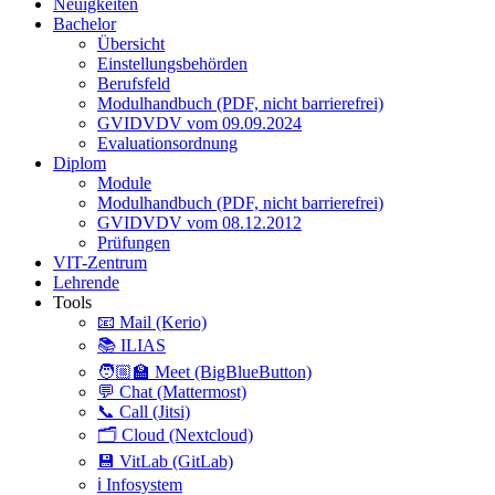
Neuigkeiten
Bachelor
Übersicht
Einstellungsbehörden
Berufsfeld
Modulhandbuch (PDF, nicht barrierefrei)
GVIDVDV vom 09.09.2024
Evaluationsordnung
Diplom
Module
Modulhandbuch (PDF, nicht barrierefrei)
GVIDVDV vom 08.12.2012
Prüfungen
VIT-Zentrum
Lehrende
Tools
📧 Mail (Kerio)
📚 ILIAS
🧑🏼‍🏫 Meet (BigBlueButton)
💬 Chat (Mattermost)
📞 Call (Jitsi)
🗂️ Cloud (Nextcloud)
💾 VitLab (GitLab)
ℹ️ Infosystem