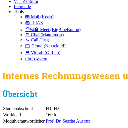
VIT-Zentrum
Lehrende
Tools
📧 Mail (Kerio)
📚 ILIAS
🧑🏼‍🏫 Meet (BigBlueButton)
💬 Chat (Mattermost)
📞 Call (Jitsi)
🗂️ Cloud (Nextcloud)
💾 VitLab (GitLab)
ℹ️ Infosystem
Internes Rechnungswesen u
Übersicht
Studienabschnitt
H1, H3
Workload
160 h
Modulverantwortlicher
Prof. Dr. Sascha Austrup