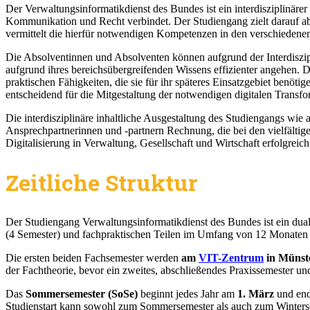
Der Verwaltungsinformatikdienst des Bundes ist ein interdisziplinär
Kommunikation und Recht verbindet. Der Studiengang zielt darauf ab,
vermittelt die hierfür notwendigen Kompetenzen in den verschiedene
Die Absolventinnen und Absolventen können aufgrund der Interdiszipl
aufgrund ihres bereichsübergreifenden Wissens effizienter angehen. 
praktischen Fähigkeiten, die sie für ihr späteres Einsatzgebiet benöti
entscheidend für die Mitgestaltung der notwendigen digitalen Transfo
Die interdisziplinäre inhaltliche Ausgestaltung des Studiengangs wie
Ansprechpartnerinnen und -partnern Rechnung, die bei den vielfältige
Digitalisierung in Verwaltung, Gesellschaft und Wirtschaft erfolgreich
Zeitliche Struktur
Der Studiengang Verwaltungsinformatikdienst des Bundes ist ein dua
(4 Semester) und fachpraktischen Teilen im Umfang von 12 Monaten
Die ersten beiden Fachsemester werden
am
VIT-Zentrum
in Münst
der Fachtheorie, bevor ein zweites, abschließendes Praxissemester und
Das
Sommersemester (SoSe)
beginnt jedes Jahr am
1. März
und end
Studienstart kann sowohl zum Sommersemester als auch zum Winters