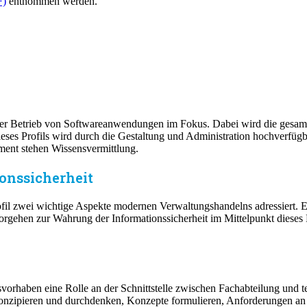
F)
entnommen werden.
der Betrieb von Softwareanwendungen im Fokus. Dabei wird die gesam
ses Profils wird durch die Gestaltung und Administration hochverfügbar
ent stehen Wissensvermittlung.
ionssicherheit
il zwei wichtige Aspekte modernen Verwaltungshandelns adressiert. E
Vorgehen zur Wahrung der Informationssicherheit im Mittelpunkt dies
rungsvorhaben eine Rolle an der Schnittstelle zwischen Fachabteilung u
ich konzipieren und durchdenken, Konzepte formulieren, Anforderungen