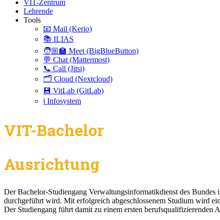
VIT-Zentrum
Lehrende
Tools
📧 Mail (Kerio)
📚 ILIAS
🧑🏼‍🏫 Meet (BigBlueButton)
💬 Chat (Mattermost)
📞 Call (Jitsi)
🗂️ Cloud (Nextcloud)
💾 VitLab (GitLab)
ℹ️ Infosystem
VIT-Bachelor
Ausrichtung
Der Bachelor-Studiengang Verwaltungsinformatikdienst des Bundes is
durchgeführt wird. Mit erfolgreich abgeschlossenem Studium wird ei
Der Studiengang führt damit zu einem ersten berufsqualifizierenden 