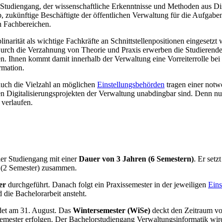
er Studiengang, der wissenschaftliche Erkenntnisse und Methoden aus D
 zukünftige Beschäftigte der öffentlichen Verwaltung für die Aufgaben
n Fachbereichen.
inarität als wichtige Fachkräfte an Schnittstellenpositionen eingese
Durch die Verzahnung von Theorie und Praxis erwerben die Studierenden
gen. Ihnen kommt damit innerhalb der Verwaltung eine Vorreiterrolle bei 
rmation.
 auch die Vielzahl an möglichen
Einstellungsbehörden
tragen einer not
n Digitalisierungsprojekten der Verwaltung unabdingbar sind. Denn nur
 verlaufen.
ler Studiengang mit einer
Dauer von 3 Jahren (6 Semestern)
. Er set
 (2 Semester) zusammen.
er
durchgeführt. Danach folgt ein Praxissemester in der jeweiligen
Eins
 die Bachelorarbeit ansteht.
et am 31. August. Das
Wintersemester (WiSe)
deckt den Zeitraum 
emester erfolgen. Der Bachelorstudiengang Verwaltungsinformatik wi