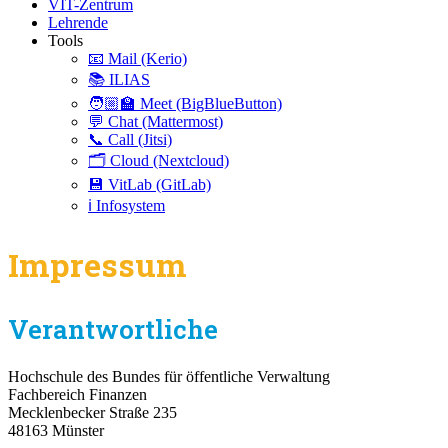
VIT-Zentrum
Lehrende
Tools
📧 Mail (Kerio)
📚 ILIAS
🧑🏼‍🏫 Meet (BigBlueButton)
💬 Chat (Mattermost)
📞 Call (Jitsi)
🗂️ Cloud (Nextcloud)
💾 VitLab (GitLab)
ℹ️ Infosystem
Impressum
Verantwortliche
Hochschule des Bundes für öffentliche Verwaltung
Fachbereich Finanzen
Mecklenbecker Straße 235
48163 Münster