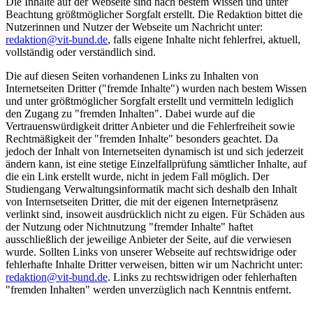
Die Inhalte auf der Webseite sind nach bestem Wissen und unter
Beachtung größtmöglicher Sorgfalt erstellt. Die Redaktion bittet die
Nutzerinnen und Nutzer der Webseite um Nachricht unter:
redaktion@vit-bund.de
, falls eigene Inhalte nicht fehlerfrei, aktuell,
vollständig oder verständlich sind.
Die auf diesen Seiten vorhandenen Links zu Inhalten von
Internetseiten Dritter ("fremde Inhalte") wurden nach bestem Wissen
und unter größtmöglicher Sorgfalt erstellt und vermitteln lediglich
den Zugang zu "fremden Inhalten". Dabei wurde auf die
Vertrauenswürdigkeit dritter Anbieter und die Fehlerfreiheit sowie
Rechtmäßigkeit der "fremden Inhalte" besonders geachtet. Da
jedoch der Inhalt von Internetseiten dynamisch ist und sich jederzeit
ändern kann, ist eine stetige Einzelfallprüfung sämtlicher Inhalte, auf
die ein Link erstellt wurde, nicht in jedem Fall möglich. Der
Studiengang Verwaltungsinformatik macht sich deshalb den Inhalt
von Internsetseiten Dritter, die mit der eigenen Internetpräsenz
verlinkt sind, insoweit ausdrücklich nicht zu eigen. Für Schäden aus
der Nutzung oder Nichtnutzung "fremder Inhalte" haftet
ausschließlich der jeweilige Anbieter der Seite, auf die verwiesen
wurde. Sollten Links von unserer Webseite auf rechtswidrige oder
fehlerhafte Inhalte Dritter verweisen, bitten wir um Nachricht unter:
redaktion@vit-bund.de
. Links zu rechtswidrigen oder fehlerhaften
"fremden Inhalten" werden unverzüglich nach Kenntnis entfernt.