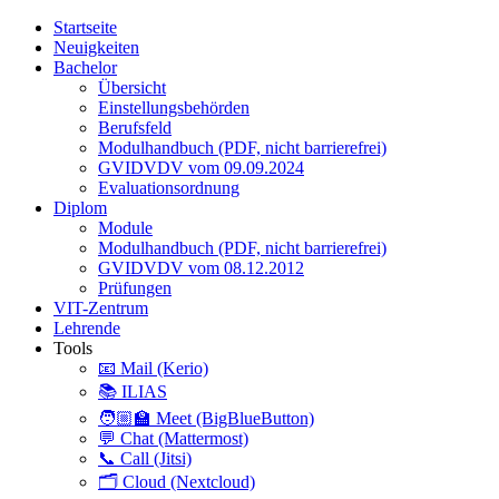
Startseite
Neuigkeiten
Bachelor
Übersicht
Einstellungsbehörden
Berufsfeld
Modulhandbuch (PDF, nicht barrierefrei)
GVIDVDV vom 09.09.2024
Evaluationsordnung
Diplom
Module
Modulhandbuch (PDF, nicht barrierefrei)
GVIDVDV vom 08.12.2012
Prüfungen
VIT-Zentrum
Lehrende
Tools
📧 Mail (Kerio)
📚 ILIAS
🧑🏼‍🏫 Meet (BigBlueButton)
💬 Chat (Mattermost)
📞 Call (Jitsi)
🗂️ Cloud (Nextcloud)