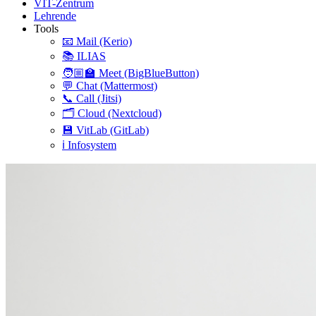
VIT-Zentrum
Lehrende
Tools
📧 Mail (Kerio)
📚 ILIAS
🧑🏼‍🏫 Meet (BigBlueButton)
💬 Chat (Mattermost)
📞 Call (Jitsi)
🗂️ Cloud (Nextcloud)
💾 VitLab (GitLab)
ℹ️ Infosystem