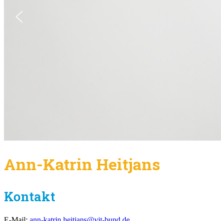
Ann-Katrin Heitjans
Kontakt
E-Mail:
ann-katrin.heitjans@vit-bund.de